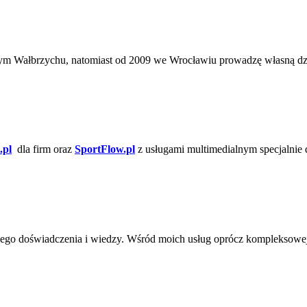
Wałbrzychu, natomiast od 2009 we Wrocławiu prowadzę własną działa
.pl
dla firm oraz
SportFlow.pl
z usługami multimedialnym specjalnie 
go doświadczenia i wiedzy. Wśród moich usług oprócz kompleksowej 